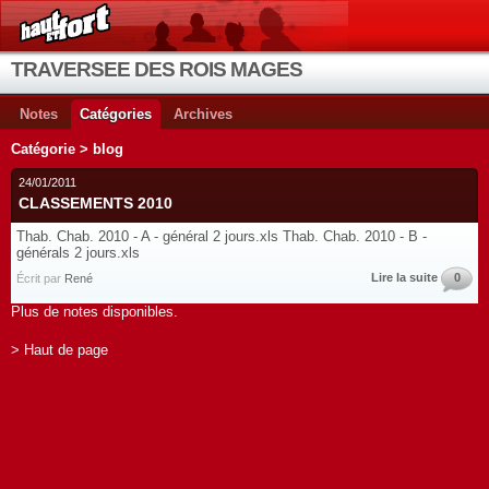
TRAVERSEE DES ROIS MAGES
Notes
Catégories
Archives
Catégorie > blog
24/01/2011
CLASSEMENTS 2010
Thab. Chab. 2010 - A - général 2 jours.xls Thab. Chab. 2010 - B -
générals 2 jours.xls
Lire la suite
0
Écrit par
René
Plus de notes disponibles.
> Haut de page