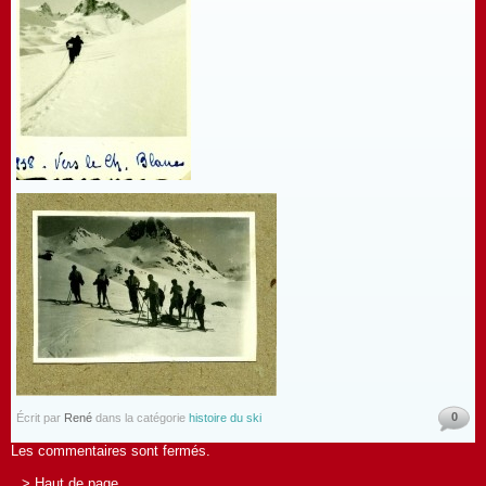
0
Écrit par
René
dans la catégorie
histoire du ski
Les commentaires sont fermés.
> Haut de page