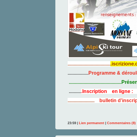
...................................
.
iscrizione
.................
Programme & déroule
...........................................
Présen
..........
.Inscription en ligne 
......................
bulletin d'inscr
23:59 |
Lien permanent
|
Commentaires (8)