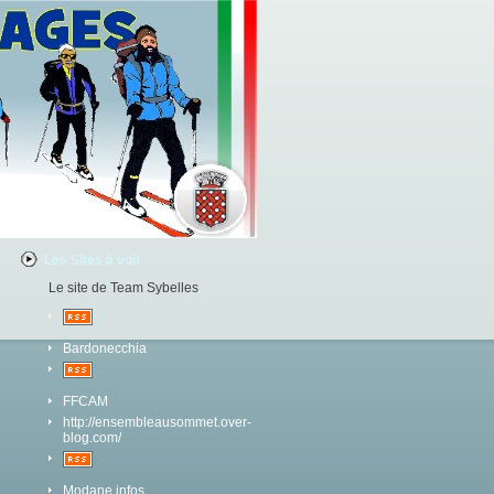
Les Sites à voir
Le site de Team Sybelles
Bardonecchia
FFCAM
http://ensembleausommet.over-
blog.com/
Modane infos