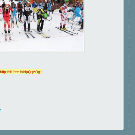
http://dl.free.fr/tdpQqAOg1
f