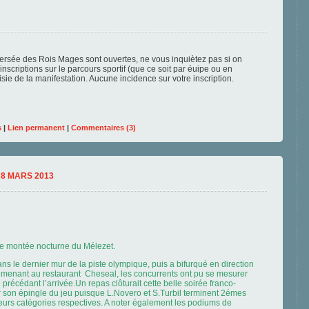
aversée des Rois Mages sont ouvertes, ne vous inquiètez pas si on
nscriptions sur le parcours sportif (que ce soit par éuipe ou en
isie de la manifestation. Aucune incidence sur votre inscription.
s
|
Lien permanent
|
Commentaires (3)
8 MARS 2013
tte montée nocturne du Mélezet.
ns le dernier mur de la piste olympique, puis a bifurqué en direction
 menant au restaurant Cheseal, les concurrents ont pu se mesurer
précédant l’arrivée.Un repas clôturait cette belle soirée franco-
rer son épingle du jeu puisque L.Novero et S.Turbil terminent 2émes
eurs catégories respectives. A noter également les podiums de