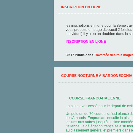
INSCRIPTION EN LIGNE
les inscriptions en ligne pour la 8ème tr
vous propose en page d'accueil 2 fois les i
individuel) il y a eu un doublon dans la sa
INSCRIPTION EN LIGNE
08:17 Publié dans
Traversée des rois mage
COURSE NOCTURNE À BARDONECCHIA 
COURSE FRANCO-ITALIENNE
La pluie avait cessé pour le départ de ce
Un peloton de 70 coureurs s’est élancé da
des Arnauds. Empruntant ensuite la piste
les uns aux autres jusqu’à l’ultime montée 
italienne.La délégation française a su ti
au classement général et premiers dans l