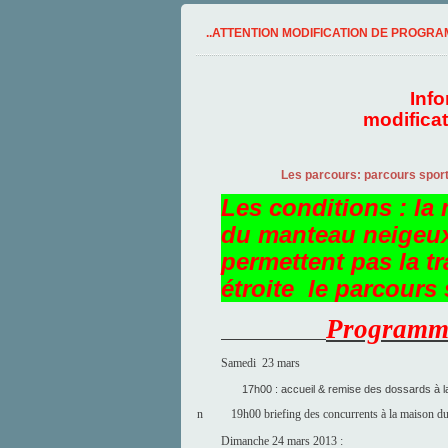
..ATTENTION MODIFICATION DE PROGRAM
Inf
modifica
Les parcours: parcours sportif 1
Les conditions : la 
du manteau neigeux
permettent pas la tr
étroite le parcours
Programme
Samedi 23 mars
17h00 : accueil & remise des dossards à la 
n
19h00 briefing des concurrents à la maison du
Dimanche 24 mars 2013 :