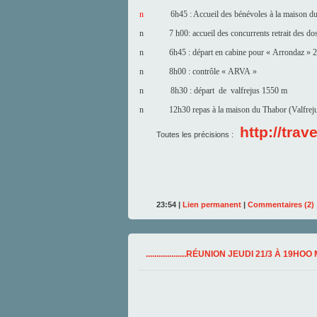
n
6h45 : Accueil des bénévoles à la maison d
n
7 h00: accueil des concurrents retrait des do
n
6h45 : départ en cabine pour « Arrondaz » 2
n
8h00 : contrôle « ARVA »
n
8h30 : départ de valfrejus 1550 m
n
12h30 repas à la maison du Thabor (Valfreju
http://tra
Toutes les précisions :
23:54 |
Lien permanent
|
Commentaires (2)
...................RÉUNION JEUDI 21/3 À