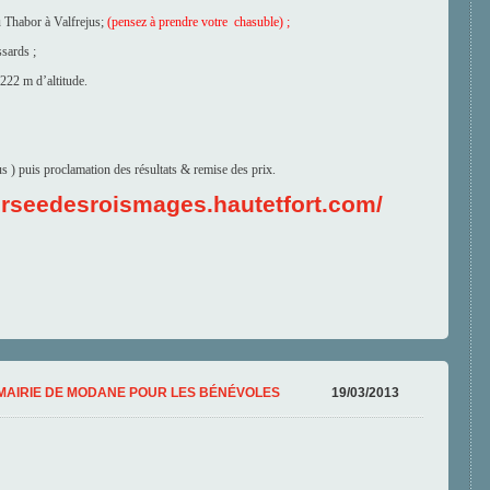
u Thabor à Valfrejus;
(pensez à prendre votre chasuble) ;
ssards ;
222 m d’altitude.
s ) puis proclamation des résultats & remise des prix.
verseedesroismages.hautetfort.com/
 19HOO MAIRIE DE MODANE POUR LES BÉNÉVOLES
19/03/2013