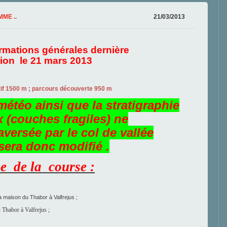
ME ..
21/03/2013
ormations générales dernière
tion le 21 mars 2013
500 m ; parcours découverte 950 m
météo ainsi que la stratigraphie
 (couches fragiles) ne
aversée par le col de vallée
 sera donc modifié .
 de la course :
maison du Thabor à Valfrejus ;
 Thabor à Valfrejus ;