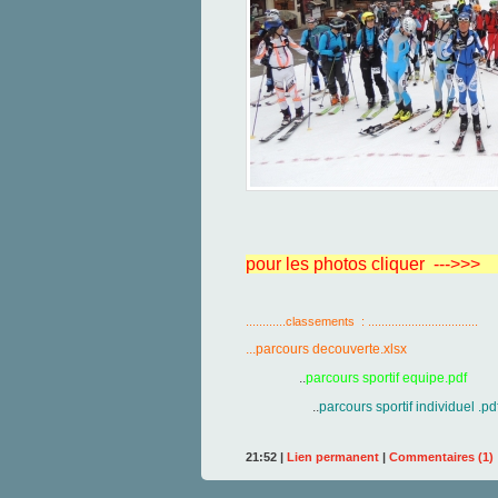
pour les photos cliquer --->>>
............classements : .................................
...
parcours decouverte.xlsx
..
parcours sportif equipe.pdf
..
parcours sportif individuel .pd
21:52 |
Lien permanent
|
Commentaires (1)