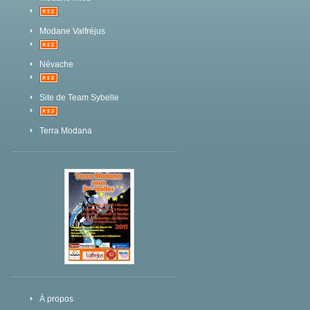
Modane Valfréjus
Névache
Site de Team Sybelle
Terra Modana
À propos